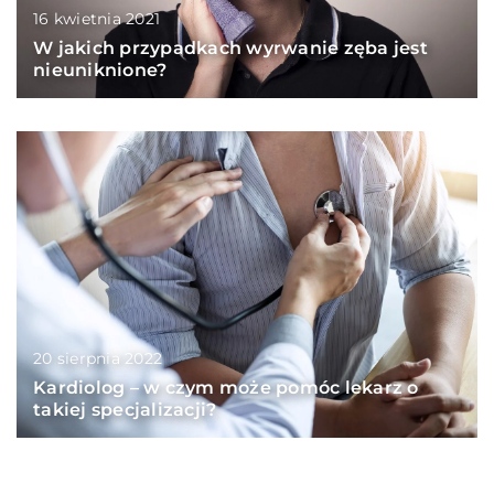
16 kwietnia 2021
W jakich przypadkach wyrwanie zęba jest
nieuniknione?
20 sierpnia 2022
Kardiolog – w czym może pomóc lekarz o
takiej specjalizacji?