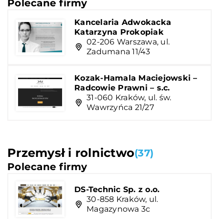
Polecane firmy
Kancelaria Adwokacka
Katarzyna Prokopiak
02-206 Warszawa, ul.
Zadumana 11/43
Kozak-Hamala Maciejowski –
Radcowie Prawni – s.c.
31-060 Kraków, ul. św.
Wawrzyńca 21/27
Przemysł i rolnictwo
(37)
Polecane firmy
DS-Technic Sp. z o.o.
30-858 Kraków, ul.
Magazynowa 3c