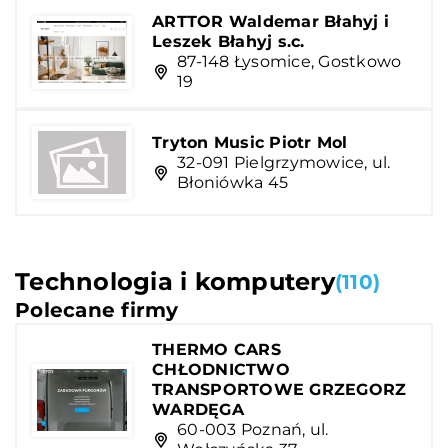
ARTTOR Waldemar Błahyj i
Leszek Błahyj s.c.
87-148 Łysomice, Gostkowo
19
Tryton Music Piotr Mol
32-091 Pielgrzymowice, ul.
Błoniówka 45
Technologia i komputery
(110)
Polecane firmy
THERMO CARS
CHŁODNICTWO
TRANSPORTOWE GRZEGORZ
WARDĘGA
60-003 Poznań, ul.