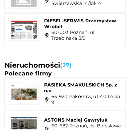
Świerzawska 14/lok 4
DIESEL-SERWIS Przemysław
Wróbel
60-003 Poznań, ul.
Trzebińska 8/9
Nieruchomości
(27)
Polecane firmy
PASIEKA SMAKULSKICH Sp. z
o.o.
63-920 Pakosław, ul. 40 Lecia
9
ASTONS Maciej Gawryluk
60-682 Poznań, os. Bolesława