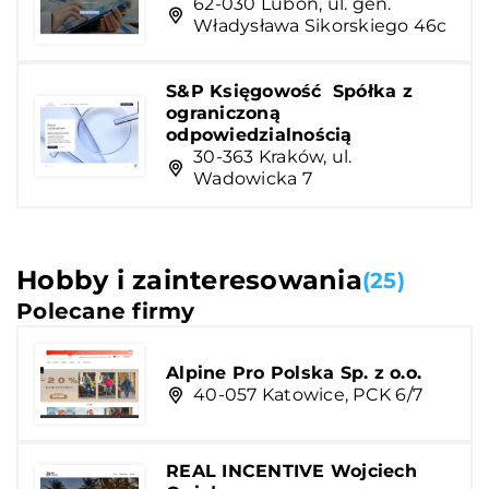
62-030 Luboń, ul. gen.
Władysława Sikorskiego 46c
S&P Księgowość Spółka z
ograniczoną
odpowiedzialnością
30-363 Kraków, ul.
Wadowicka 7
Hobby i zainteresowania
(25)
Polecane firmy
Alpine Pro Polska Sp. z o.o.
40-057 Katowice, PCK 6/7
REAL INCENTIVE Wojciech