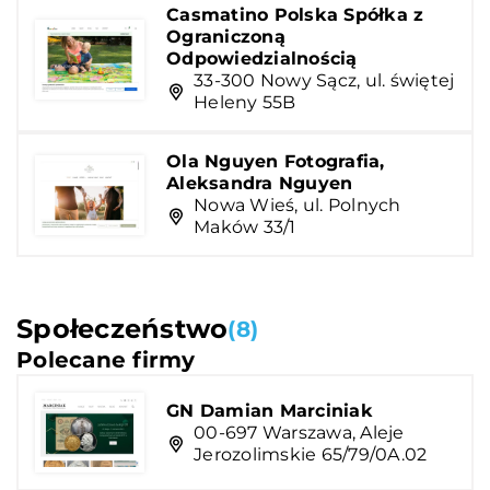
Casmatino Polska Spółka z
Ograniczoną
Odpowiedzialnością
33-300 Nowy Sącz, ul. świętej
Heleny 55B
Ola Nguyen Fotografia,
Aleksandra Nguyen
Nowa Wieś, ul. Polnych
Maków 33/1
Społeczeństwo
(8)
Polecane firmy
GN Damian Marciniak
00-697 Warszawa, Aleje
Jerozolimskie 65/79/0A.02