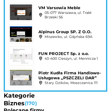
VM Varsowia Meble
05-077 Warszawa, ul. Trakt
Brzeski 56
Alpinus Group SP. Z O.O.
Miszewko, ul. Gdyńska 69A
FUN PROJECT Sp. z o.o.
43-400 Cieszyn, ul. Mennicza 1
Piotr Kudła Firma Handlowo-
Usługowa „PSZCZELI DAR”
Stary Dzików, Moszczanica 111
Kategorie
Biznes
(170)
Polecane firmy