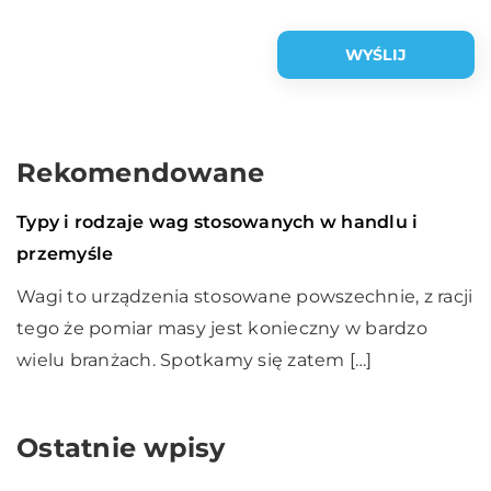
Rekomendowane
Przemysł i technika
17 listopada 2020
Typy i rodzaje wag stosowanych w handlu i
przemyśle
Wagi to urządzenia stosowane powszechnie, z racji
tego że pomiar masy jest konieczny w bardzo
wielu branżach. Spotkamy się zatem […]
Ostatnie wpisy