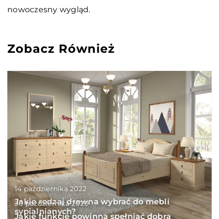
nowoczesny wygląd.
Zobacz Również
14 października 2022
Jakie rodzaj drewna wybrać do mebli
30 października 2020
sypialnianych?
Jakie funkcje powinna spełniać dobra