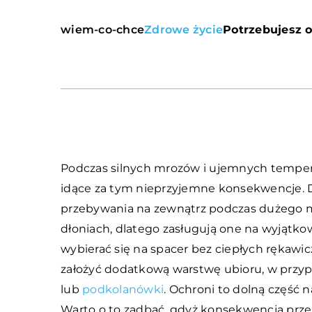
wiem-co-chce
Zdrowe życie
Potrzebujesz o
Podczas silnych mrozów i ujemnych temper
idące za tym nieprzyjemne konsekwencje. D
przebywania na zewnątrz podczas dużego mr
dłoniach, dlatego zasługują one na wyjąt
wybierać się na spacer bez ciepłych rękawicz
założyć dodatkową warstwę ubioru, w przypa
lub
podkolanówki
. Ochroni to dolną część 
Warto o to zadbać, gdyż konsekwencją prz