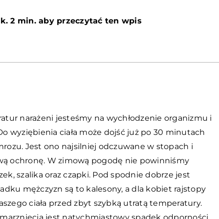
k. 2 min. aby przeczytać ten wpis
atur narażeni jesteśmy na wychłodzenie organizmu i
o wyziębienia ciała może dojść już po 30 minutach
ozu. Jest ono najsilniej odczuwane w stopach i
kową ochronę. W zimową pogodę nie powinniśmy
ek, szalika oraz czapki. Pod spodnie dobrze jest
dku mężczyzn są to kalesony, a dla kobiet rajstopy
naszego ciała przed zbyt szybką utratą temperatury.
emarznięcia jest natychmiastowy spadek odporności