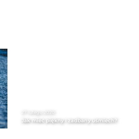
27 lutego 2020
Jak mieć piękny i zadbany uśmiech?