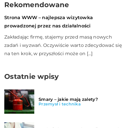
Rekomendowane
Finanse i rynek
07 sierpnia 2020
Strona WWW – najlepsza wizytowka
prowadzonej przez nas działalności
Zakładając firmę, stajemy przed masą nowych
zadań i wyzwań. Oczywiście warto zdecydować się
na ten krok, w przyszłości może on […]
Ostatnie wpisy
Smary – jakie mają zalety?
Przemysł i technika