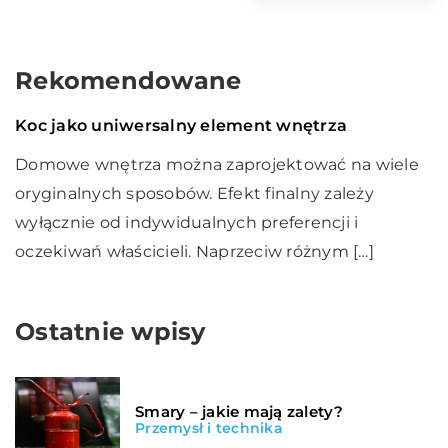
Rekomendowane
Dom i wnętrze
04 lutego 2021
Koc jako uniwersalny element wnętrza
Domowe wnętrza można zaprojektować na wiele
oryginalnych sposobów. Efekt finalny zależy
wyłącznie od indywidualnych preferencji i
oczekiwań właścicieli. Naprzeciw różnym […]
Ostatnie wpisy
Smary – jakie mają zalety?
Przemysł i technika