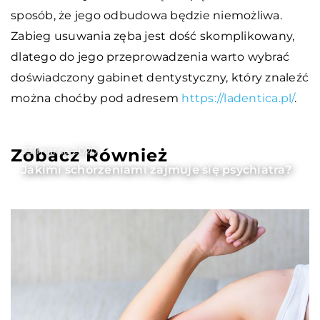
sposób, że jego odbudowa będzie niemożliwa.
Zabieg usuwania zęba jest dość skomplikowany,
dlatego do jego przeprowadzenia warto wybrać
doświadczony gabinet dentystyczny, który znaleźć
można choćby pod adresem
https://ladentica.pl/
.
23 marca 2020
Zobacz Również
Jakimi schorzeniami zajmuje się psychiatra?