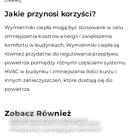
ciekłej.
Jakie przynosi korzyści?
Wymienniki ciepła mogą być stosowane w celu
zmniejszenia kosztów energii i zwiększenia
komfortu w budynkach. Wymienniki ciepła są
również przydatne do regulowania przepływu
powietrza pomiędzy różnymi częściami systemu
HVAC w budynku i zmniejszania ilości kurzu i
innych zanieczyszczeń, które dostają się do
powietrza.
21 listopada 2020
Zobacz Również
25 października 2020
Jak odnowić dom z zewnątrz?
Jakimi sposobami można sprzedać
mieszkanie, wymagające remontu?