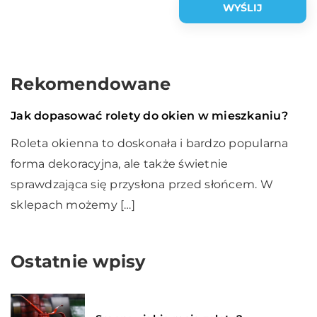
Rekomendowane
Dom i wnętrze
06 grudnia 2020
Jak dopasować rolety do okien w mieszkaniu?
Roleta okienna to doskonała i bardzo popularna
forma dekoracyjna, ale także świetnie
sprawdzająca się przysłona przed słońcem. W
sklepach możemy […]
Ostatnie wpisy