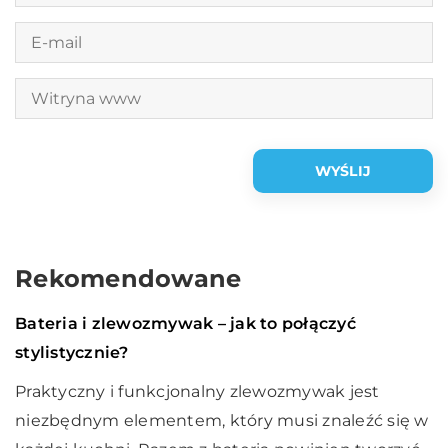
Rekomendowane
Dom i wnętrze
14 lutego 2021
Bateria i zlewozmywak – jak to połączyć
stylistycznie?
Praktyczny i funkcjonalny zlewozmywak jest
niezbędnym elementem, który musi znaleźć się w