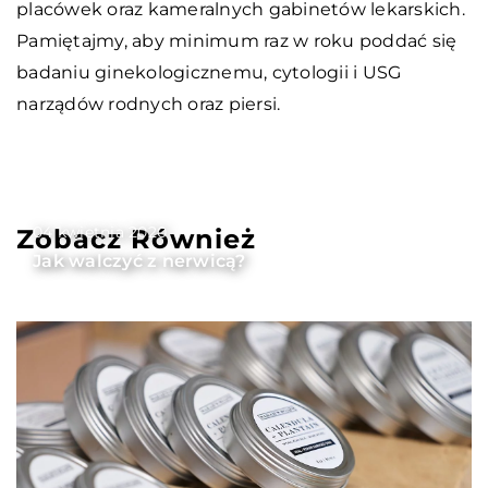
placówek oraz kameralnych gabinetów lekarskich.
Pamiętajmy, aby minimum raz w roku poddać się
badaniu ginekologicznemu, cytologii i USG
narządów rodnych oraz piersi.
04 kwietnia 2020
Zobacz Również
Jak walczyć z nerwicą?