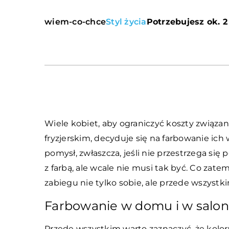
wiem-co-chce
Styl życia
Potrzebujesz ok. 2
Wiele kobiet, aby ograniczyć koszty związan
fryzjerskim, decyduje się na farbowanie ich
pomysł, zwłaszcza, jeśli nie przestrzega s
z farbą, ale wcale nie musi tak być. Co zat
zabiegu nie tylko sobie, ale przede wszys
Farbowanie w domu i w salonie
Przede wszystkim warto zaznaczyć, że kolor