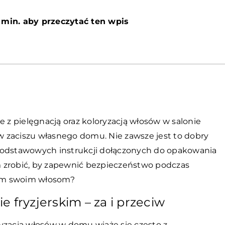
 min. aby przeczytać ten wpis
e z pielęgnacją oraz koloryzacją włosów w salonie
 w zaciszu własnego domu. Nie zawsze jest to dobry
ię podstawowych instrukcji dołączonych do opakowania
em zrobić, by zapewnić bezpieczeństwo podczas
tkim swoim włosom?
 fryzjerskim – za i przeciw
yzacja włosów w domu wiąże się często z