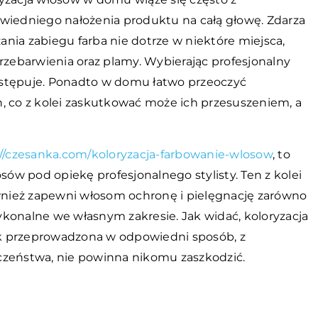
edniego nałożenia produktu na całą głowę. Zdarza
nia zabiegu farba nie dotrze w niektóre miejsca,
rzebarwienia oraz plamy. Wybierając profesjonalny
ystępuje. Ponadto w domu łatwo przeoczyć
, co z kolei zaskutkować może ich przesuszeniem, a
://czesanka.com/koloryzacja-farbowanie-wlosow
, to
w pod opiekę profesjonalnego stylisty. Ten z kolei
ównież zapewni włosom ochronę i pielęgnację zarówno
wykonalne we własnym zakresie. Jak widać, koloryzacja
k przeprowadzona w odpowiedni sposób, z
eństwa, nie powinna nikomu zaszkodzić.