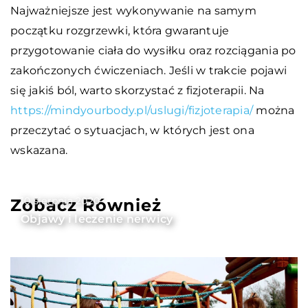
Najważniejsze jest wykonywanie na samym
początku rozgrzewki, która gwarantuje
przygotowanie ciała do wysiłku oraz rozciągania po
zakończonych ćwiczeniach. Jeśli w trakcie pojawi
się jakiś ból, warto skorzystać z fizjoterapii. Na
https://mindyourbody.pl/uslugi/fizjoterapia/
można
przeczytać o sytuacjach, w których jest ona
wskazana.
10 sierpnia 2020
Zobacz Również
Objawy i leczenie nerwicy