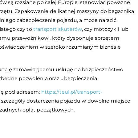
ów są rozsiane po całej Europie, stanowiąc poważne
rzętu. Zapakowanie delikatnej maszyny do bagażnika
iego zabezpieczenia pojazdu, a może narazić
latego czy to
transport skuterów
, czy motocykli lub
emu przewoźnikowi, który dysponuje sprzętem
doświadczeniem w szeroko rozumianym biznesie
arancję zamawiającemu usługę na bezpieczeństwo
ezbędne pozwolenia oraz ubezpieczenia.
 się pod adresem:
https://teul.pl/transport-
ć szczegóły dostarczenia pojazdu w dowolne miejsce
z żadnych opłat początkowych.