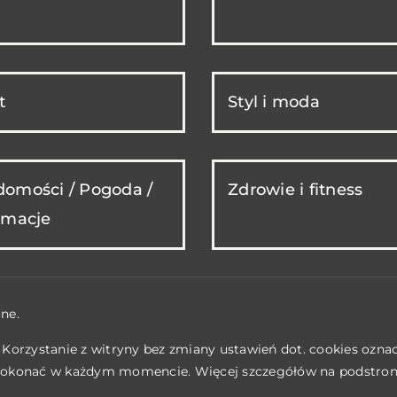
t
Styl i moda
omości / Pogoda /
Zdrowie i fitness
rmacje
ne.
. Korzystanie z witryny bez zmiany ustawień dot. cookies ozn
okonać w każdym momencie. Więcej szczegółów na podstro