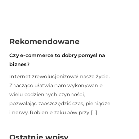
Rekomendowane
Finanse i rynek
23 listopada 2020
Czy e-commerce to dobry pomysł na
biznes?
Internet zrewolucjonizował nasze życie.
Znacząco ułatwia nam wykonywanie
wielu codziennych czynności,
pozwalając zaoszczędzić czas, pieniądze
i nerwy. Robienie zakupów przy […]
Ostatnie wpisy