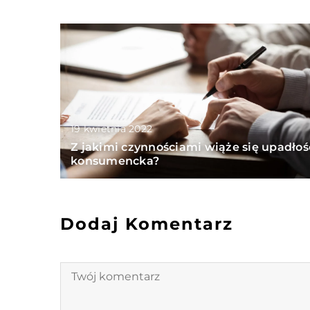
19 kwietnia 2022
Z jakimi czynnościami wiąże się upadłoś
konsumencka?
Dodaj Komentarz