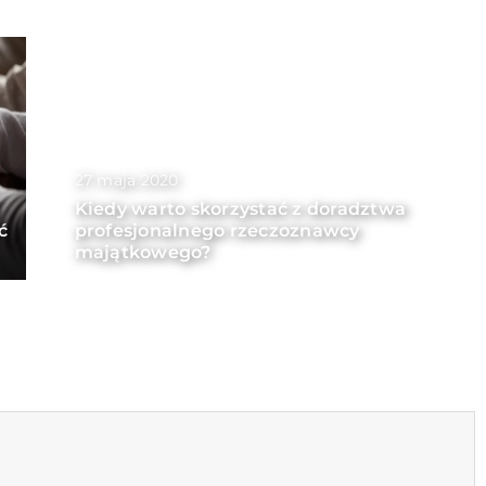
27 maja 2020
Kiedy warto skorzystać z doradztwa
ć
profesjonalnego rzeczoznawcy
majątkowego?