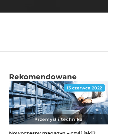
Rekomendowane
13 czerwca 2022
Przemysł i technika
Nowoczesny magazyn – czyli jaki?