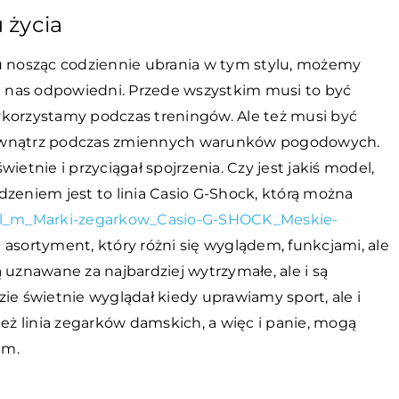
 życia
tu nosząc codziennie ubrania w tym stylu, możemy
la nas odpowiedni. Przede wszystkim musi to być
ykorzystamy podczas treningów. Ale też musi być
zewnątrz podczas zmiennych warunków pogodowych.
ietnie i przyciągał spojrzenia. Czy jest jakiś model,
dzeniem jest to linia Casio G-Shock, którą można
pol_m_Marki-zegarkow_Casio-G-SHOCK_Meskie-
 asortyment, który różni się wyglądem, funkcjami, ale
są uznawane za najbardziej wytrzymałe, ale i są
 świetnie wyglądał kiedy uprawiamy sport, ale i
też linia zegarków damskich, a więc i panie, mogą
em.