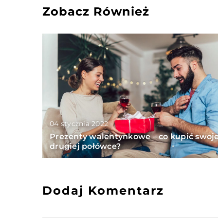
Zobacz Również
04 stycznia 2022
Prezenty walentynkowe – co kupić swoje
drugiej połówce?
Dodaj Komentarz