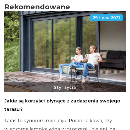
Rekomendowane
29 lipca 2021
Styl życia
Jakie są korzyści płynące z zadaszenia swojego
tarasu?
Taras to synonim mini raju. Poranna kawa, czy
wieczorna lampka wina w otoczeniu zieleni, na