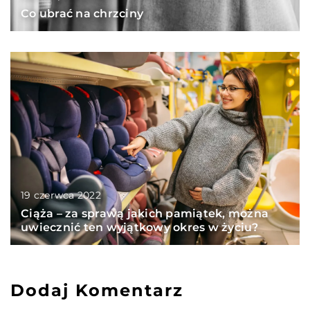
Co ubrać na chrzciny
19 czerwca 2022
Ciąża – za sprawą jakich pamiątek, można
uwiecznić ten wyjątkowy okres w życiu?
Dodaj Komentarz