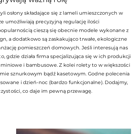
zyli osłony składające się z lameli umieszczonych w
że umożliwiają precyzyjną regulację ilości
 popularnością cieszą się obecnie modele wykonane z
gn, a dodatkowo są zaskakująco trwałe, ekologiczne
anżację pomieszczeń domowych. Jeśli interesują nas
o, gdzie działa firma specjalizująca się w ich produkcji
uminiowe i bambusowe. Z kolei rolety to w większości
zmie sznurkowym bądź kasetowym. Godne polecenia
isowane i dzień-noc (bardzo funkcjonalne). Dodajmy,
j czystości, co daje im pewną przewagę.