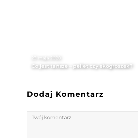
23 maja 2020
Co jest tańsze – pellet czy ekogroszek?
Dodaj Komentarz