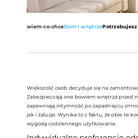
wiem-co-chce
Dom i wnętrze
Potrzebujesz 
Większość osób decyduje się na zamontow
Zabezpieczają one bowiem wnętrza przed n
zapewniają intymność po zapadnięciu zmrok
jak i żaluzje. Wynika to z faktu, że obie te 
wygodą codziennego użytkowania.
Indywidualne preferencje od