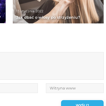
13 stycznia 2022
?
Jak dbać o włosy po strzyżeniu?