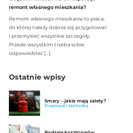
remont własnego mieszkania?
Remont własnego mieszkania to praca,
do której należy dobrze się przygotować
i przemyśleć wszystkie szczegóły.
Przede wszystkim trzeba sobie
odpowiedzieć […]
Ostatnie wpisy
Smary – jakie mają zalety?
Przemysł i technika
Rodzaje kosztorysów