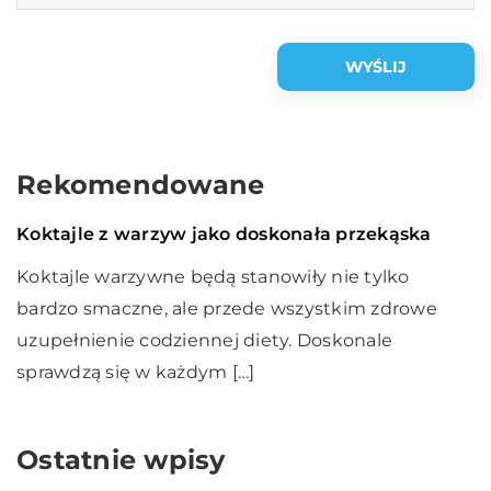
Rekomendowane
Zdrowe życie
20 lipca 2020
Koktajle z warzyw jako doskonała przekąska
Koktajle warzywne będą stanowiły nie tylko
bardzo smaczne, ale przede wszystkim zdrowe
uzupełnienie codziennej diety. Doskonale
sprawdzą się w każdym […]
Ostatnie wpisy