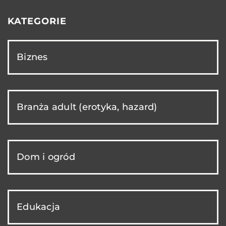
KATEGORIE
Biznes
Branża adult (erotyka, hazard)
Dom i ogród
Edukacja