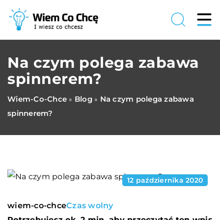
Na czym polega zabawa
spinnerem?
Wiem-Co-Chce
Blog
Na czym polega zabawa
»
»
spinnerem?
12 października 2020
wiem-co-chce
Czas wolny
Potrzebujesz ok. 2 min. aby przeczytać ten wpis