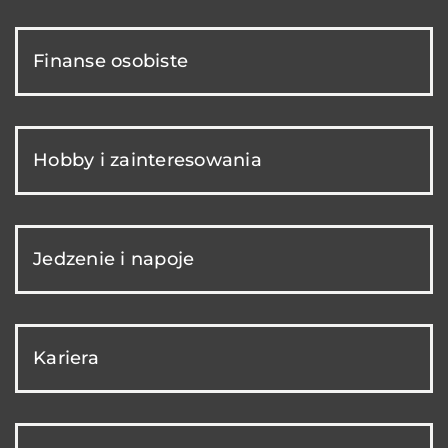
Finanse osobiste
Hobby i zainteresowania
Jedzenie i napoje
Kariera