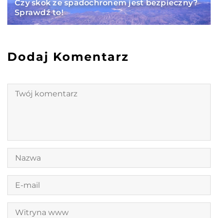
Czy skok ze spadochronem jest bezpieczny?
Sprawdź to!
Dodaj Komentarz