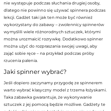
nie występuje podczas słuchania drugiej osoby,
dlatego nie powinno się używać spinnera podczas
lekcji. Gadżet taki jak ten może być również
wykorzystany do zabawy – zwolennicy spinnerów
wymyślili wiele różnorodnych sztuczek, którymi
można urozmaicić rozrywkę. Dodatkowo spinner
można użyć do rozpraszania swojej uwagi, aby
zająć sobie ręce – na przykład podczas próby
rzucenia palenia.
Jaki spinner wybrać?
Jeśli dopiero zaczynamy przygodę ze spinnerem
warto wybrać klasyczny model z trzema łożyskami.
Taka zabawka gwarantuje, że wykonywanie
sztuczek z jej pomocą będzie możliwe. Gadżety te