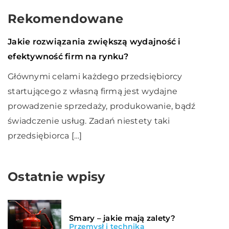
Rekomendowane
Finanse i rynek
13 grudnia 2020
Jakie rozwiązania zwiększą wydajność i
efektywność firm na rynku?
Głównymi celami każdego przedsiębiorcy
startującego z własną firmą jest wydajne
prowadzenie sprzedaży, produkowanie, bądź
świadczenie usług. Zadań niestety taki
przedsiębiorca […]
Ostatnie wpisy
Smary – jakie mają zalety?
Przemysł i technika