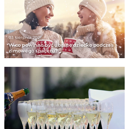
03 sierpnia 2021
W co powinno być ubrane dziecko podczas
zimowego spaceru?