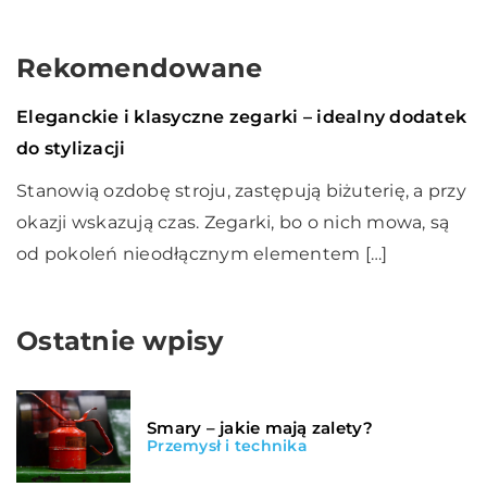
Rekomendowane
Styl życia
28 listopada 2020
Eleganckie i klasyczne zegarki – idealny dodatek
do stylizacji
Stanowią ozdobę stroju, zastępują biżuterię, a przy
okazji wskazują czas. Zegarki, bo o nich mowa, są
od pokoleń nieodłącznym elementem […]
Ostatnie wpisy
Smary – jakie mają zalety?
Przemysł i technika