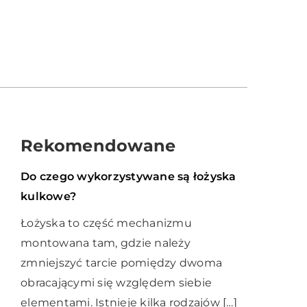
Rekomendowane
Przemysł i technika
07 listopada 2020
Do czego wykorzystywane są łożyska
kulkowe?
Łożyska to część mechanizmu
montowana tam, gdzie należy
zmniejszyć tarcie pomiędzy dwoma
obracającymi się względem siebie
elementami. Istnieje kilka rodzajów […]