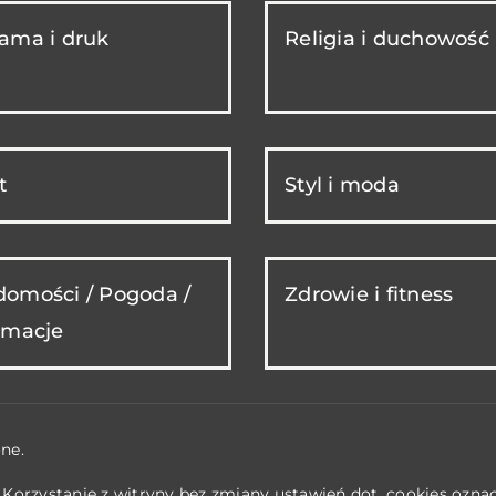
ama i druk
Religia i duchowość
t
Styl i moda
omości / Pogoda /
Zdrowie i fitness
rmacje
ne.
. Korzystanie z witryny bez zmiany ustawień dot. cookies ozn