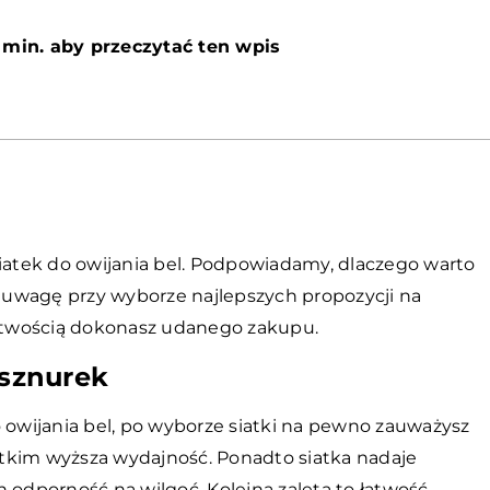
 min. aby przeczytać ten wpis
siatek do owijania bel. Podpowiadamy, dlaczego warto
ć uwagę przy wyborze najlepszych propozycji na
łatwością dokonasz udanego zakupu.
 sznurek
o owijania bel, po wyborze siatki na pewno zauważysz
tkim wyższa wydajność. Ponadto siatka nadaje
 odporność na wilgoć. Kolejna zaleta to łatwość