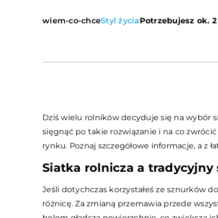
wiem-co-chce
Styl życia
Potrzebujesz ok. 2
Dziś wielu rolników decyduje się na wybór 
sięgnąć po takie rozwiązanie i na co zwróci
rynku. Poznaj szczegółowe informacje, a z 
Siatka rolnicza a tradycyjny
Jeśli dotychczas korzystałeś ze sznurków d
różnicę. Za zmianą przemawia przede wszys
belom gładszą powierzchnię, co zwiększa ich