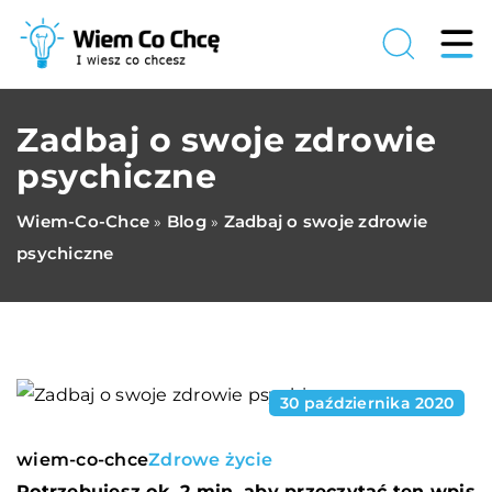
Zadbaj o swoje zdrowie
psychiczne
Wiem-Co-Chce
Blog
Zadbaj o swoje zdrowie
»
»
psychiczne
30 października 2020
wiem-co-chce
Zdrowe życie
Potrzebujesz ok. 2 min. aby przeczytać ten wpis