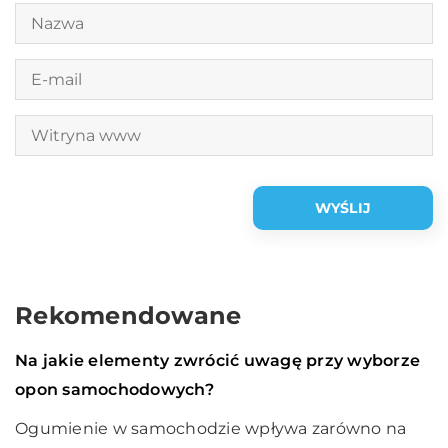
Rekomendowane
Przemysł i technika
05 września 2020
Na jakie elementy zwrócić uwagę przy wyborze
opon samochodowych?
Ogumienie w samochodzie wpływa zarówno na