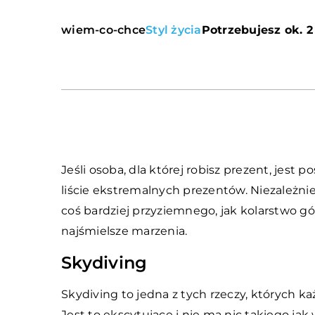
wiem-co-chce
Styl życia
Potrzebujesz ok. 2
Jeśli osoba, dla której robisz prezent, jest 
liście ekstremalnych prezentów. Niezależni
coś bardziej przyziemnego, jak kolarstwo gó
najśmielsze marzenia.
Skydiving
Skydiving to jedna z tych rzeczy, których k
Jest to ekscytujące i nie ma nic takiego ja