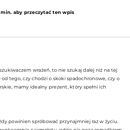
 min. aby przeczytać ten wpis
poszukiwaczem wrażeń, to nie szukaj dalej niż na tej
e od tego, czy chodzi o skoki spadochronowe, czy o
rskie, mamy idealny prezent, który spełni ich
ażdy powinien spróbować przynajmniej raz w życiu.
k wyskoczenie z samolotu, gdzie nic poza rozsądkiem