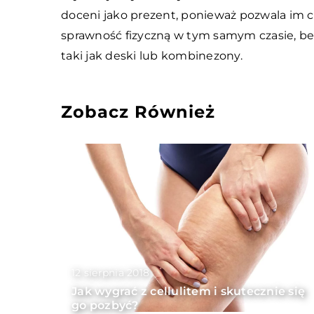
doceni jako prezent, ponieważ pozwala im ci
sprawność fizyczną w tym samym czasie, be
taki jak deski lub kombinezony.
Zobacz Również
12 sierpnia 2018
Jak wygrać z cellulitem i skutecznie się
go pozbyć?