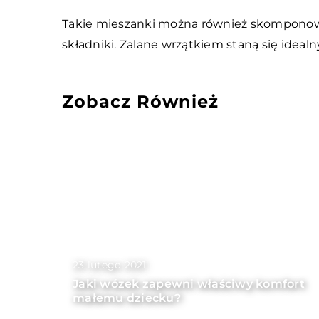
Takie mieszanki można również skomponowa
składniki. Zalane wrzątkiem staną się ide
Zobacz Również
23 lutego 2021
Jaki wózek zapewni właściwy komfort
małemu dziecku?