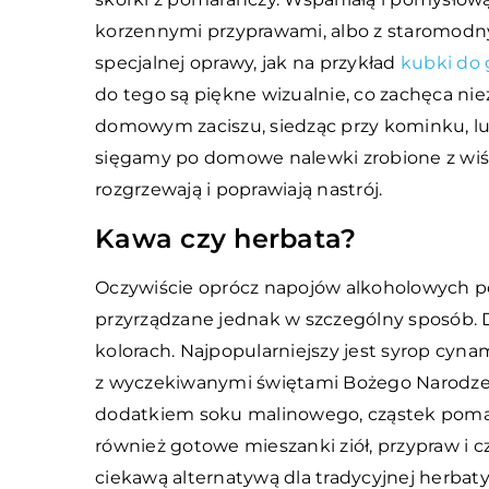
korzennymi przyprawami, albo z staromodny
specjalnej oprawy, jak na przykład
kubki do 
do tego są piękne wizualnie, co zachęca n
domowym zaciszu, siedząc przy kominku, lu
sięgamy po domowe nalewki zrobione z wiśni
rozgrzewają i poprawiają nastrój.
Kawa czy herbata?
Oczywiście oprócz napojów alkoholowych po
przyrządzane jednak w szczególny sposób.
kolorach. Najpopularniejszy jest syrop cyna
z wyczekiwanymi świętami Bożego Narodzen
dodatkiem soku malinowego, cząstek pomara
również gotowe mieszanki ziół, przypraw i 
ciekawą alternatywą dla tradycyjnej herbaty