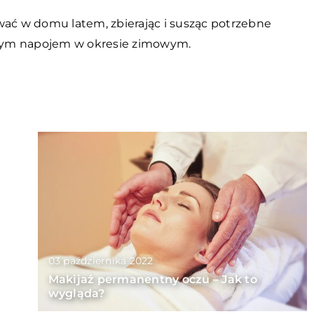
ć w domu latem, zbierając i susząc potrzebne
alnym napojem w okresie zimowym.
03 października 2022
Makijaż permanentny oczu – Jak to
wygląda?