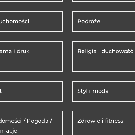
ruchomości
Podróże
ama i druk
Religia i duchowość
t
Styl i moda
omości / Pogoda /
Zdrowie i fitness
rmacje