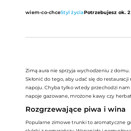
wiem-co-chce
Styl życia
Potrzebujesz ok. 2
Zimą aura nie sprzyja wychodzeniu z domu. 
Skłonić do tego, aby udać się do restauracj
napoju. Chyba tylko wtedy przechodzi nam 
napoje gazowane, mrożone kawy czy herbat
Rozgrzewające piwa i wina
Popularne zimowe trunki to aromatyczne g
skórki z pomarańczy. Wspaniałą i pomysłow