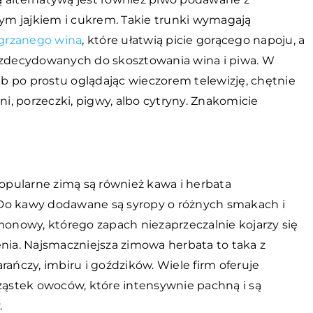
m jajkiem i cukrem. Takie trunki wymagają
grzanego wina
, które ułatwią picie gorącego napoju, a
iezdecydowanych do skosztowania wina i piwa. W
b po prostu oglądając wieczorem telewizję, chętnie
, porzeczki, pigwy, albo cytryny. Znakomicie
pularne zimą są również kawa i herbata
 Do kawy dodawane są syropy o różnych smakach i
monowy, którego zapach niezaprzeczalnie kojarzy się
ia. Najsmaczniejsza zimowa herbata to taka z
ńczy, imbiru i goździków. Wiele firm oferuje
cząstek owoców, które intensywnie pachną i są
.