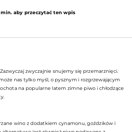
 min. aby przeczytać ten wpis
Zazwyczaj zwyczajnie snujemy się przemarznięci.
i może nas tylko myśl, o pysznym i rozgrzewającym
ochota na popularne latem zimne piwo i chłodzące
y.
rzane wino z dodatkiem cynamonu, goździków i
ą alternatywą jest również piwo podawane z