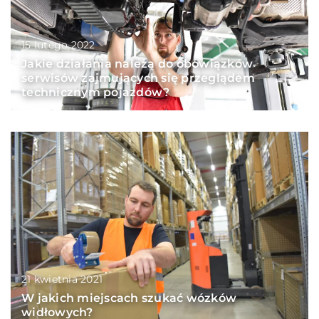
15 lutego 2022
Jakie działania należą do obowiązków
serwisów zajmujących się przeglądem
technicznym pojazdów?
21 kwietnia 2021
W jakich miejscach szukać wózków
widłowych?