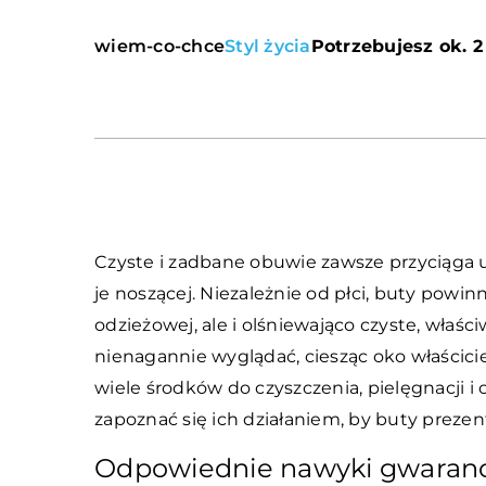
wiem-co-chce
Styl życia
Potrzebujesz ok. 2
Czyste i zadbane obuwie zawsze przyciąga u
je noszącej. Niezależnie od płci, buty powin
odzieżowej, ale i olśniewająco czyste, właś
nienagannie wyglądać, ciesząc oko właścici
wiele środków do czyszczenia, pielęgnacji 
zapoznać się ich działaniem, by buty prezen
Odpowiednie nawyki gwaranc