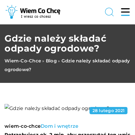
Gdzie należy składać
odpady ogrodowe?
Wiem-Co-Chce
Blog
Gdzie należy składać odpady
»
»
ogrodowe?
28 lutego 2021
wiem-co-chce
Dom i wnętrze
Potrzebujesz ok. 2 min. aby przeczytać ten wpis