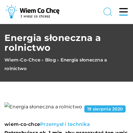
Energia słoneczna a
rolnictwo
Wiem-Co-Chce
Blog
Energia słoneczna a
»
»
rolnictwo
19 sierpnia 2020
wiem-co-chce
Przemysł i technika
Potrzebujesz ok. 1 min. aby przeczytać ten wpis