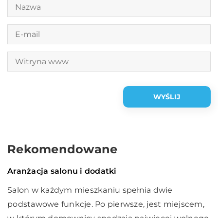
Rekomendowane
Dom i wnętrze
12 lutego 2018
Aranżacja salonu i dodatki
Salon w każdym mieszkaniu spełnia dwie
podstawowe funkcje. Po pierwsze, jest miejscem,