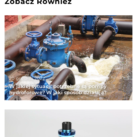
Zobacz Również
20 grudnia 2022
W jakiej sytuacji potrzebne są pompy
hydroforowe? W jaki sposób działają?