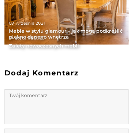
09 września 2021
Meble w stylu glamour – jak mogą podkreślić
piękno danego wnętrza
24 stycznia 2020
Zalety nowoczesnych mebli
Dodaj Komentarz