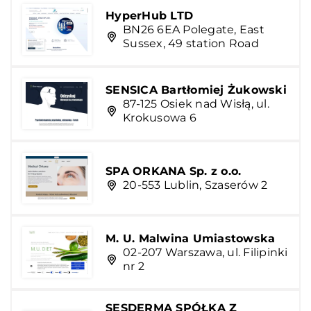
HyperHub LTD
BN26 6EA Polegate, East
Sussex, 49 station Road
SENSICA Bartłomiej Żukowski
87-125 Osiek nad Wisłą, ul.
Krokusowa 6
SPA ORKANA Sp. z o.o.
20-553 Lublin, Szaserów 2
M. U. Malwina Umiastowska
02-207 Warszawa, ul. Filipinki
nr 2
SESDERMA SPÓŁKA Z