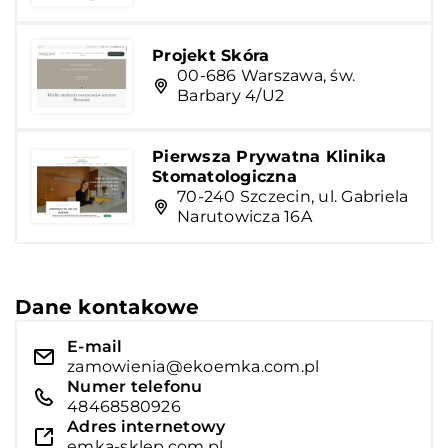
Projekt Skóra
00-686 Warszawa, św.
Barbary 4/U2
Pierwsza Prywatna Klinika
Stomatologiczna
70-240 Szczecin, ul. Gabriela
Narutowicza 16A
Dane kontakowe
E-mail
zamowienia@ekoemka.com.pl
Numer telefonu
48468580926
Adres internetowy
emka-sklep.com.pl