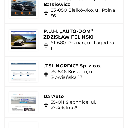
Balkiewicz
83-050 Bielkówko, ul. Polna
36
P.U.H. „AUTO-DOM”
ZDZISŁAW FELIŃSKI
61-680 Poznań, ul. Łagodna
11
„TSL NORDIC” Sp. z o.o.
75-846 Koszalin, ul.
Słowiańska 17
DarAuto
55-011 Siechnice, ul.
Kościelna 8