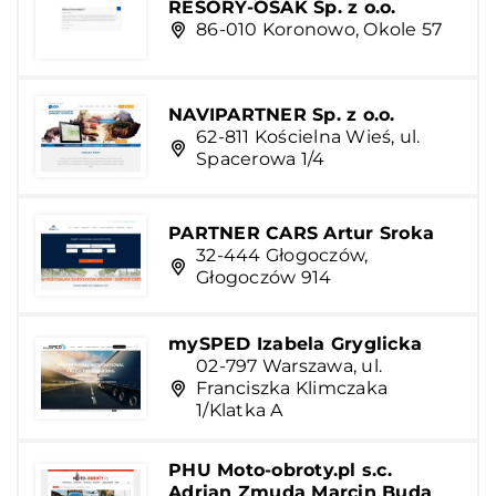
RESORY-OSAK Sp. z o.o.
86-010 Koronowo, Okole 57
NAVIPARTNER Sp. z o.o.
62-811 Kościelna Wieś, ul.
Spacerowa 1/4
PARTNER CARS Artur Sroka
32-444 Głogoczów,
Głogoczów 914
mySPED Izabela Gryglicka
02-797 Warszawa, ul.
Franciszka Klimczaka
1/Klatka A
PHU Moto-obroty.pl s.c.
Adrian Zmuda Marcin Buda