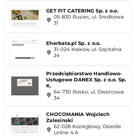
GET FIT CATERING Sp. z o.o.
05-830 Rusiec, ul. Środkowa
31
Eherbata.pl Sp. z o.o.
31-024 Kraków, ul. Szpitalna
24
Przedsiębiorstwo Handlowo-
Usługowe DANEX Sp. z o.o. Sp.
K.
64-730 Rosko, ul. Dworcowa
34
CHOCOMANIA Wojciech
Zalesinski
62-028 Koziegłowy, Osiedle
Leśne 4 A