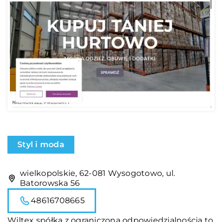
Styl i moda
wielkopolskie, 62-081 Wysogotowo, ul.
Batorowska 56
48616708665
Wiltex spółka z ograniczoną odpowiedzialnością to