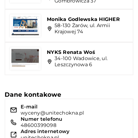
Gombrowicza 37
Monika Godlewska HIGHER
58-130 Żarów, ul. Armii
Krajowej 74
NYKS Renata Woś
34-100 Wadowice, ul.
Leszczynowa 6
Dane kontakowe
E-mail
wyceny@unitechokna.pl
Numer telefonu
48600399098
Adres internetowy
unitechokna.pl