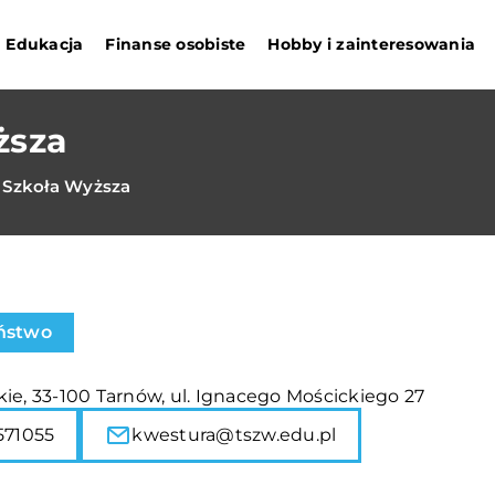
Edukacja
Finanse osobiste
Hobby i zainteresowania
ższa
 Szkoła Wyższa
ństwo
ie, 33-100 Tarnów, ul. Ignacego Mościckiego 27
571055
kwestura@tszw.edu.pl