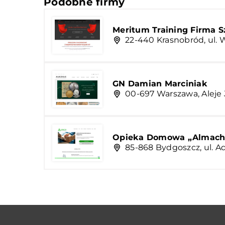
Podobne firmy
Meritum Training Firma S
22-440 Krasnobród, ul.
GN Damian Marciniak
00-697 Warszawa, Aleje 
Opieka Domowa „Almach”
85-868 Bydgoszcz, ul. 