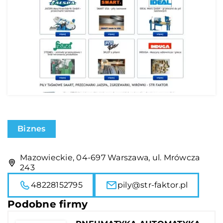
Biznes
Mazowieckie, 04-697 Warszawa, ul. Mrówcza
243
48228152795
pily@str-faktor.pl
Podobne firmy