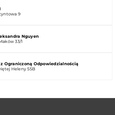
N
acyntowa 9
Aleksandra Nguyen
 Maków 33/1
 z Ograniczoną Odpowiedzialnością
więtej Heleny 55B