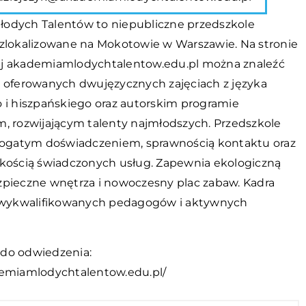
odych Talentów to niepubliczne przedszkole
 zlokalizowane na Mokotowie w Warszawie. Na stronie
j akademiamlodychtalentow.edu.pl można znaleźć
o oferowanych dwujęzycznych zajęciach z języka
o i hiszpańskiego oraz autorskim programie
m, rozwijającym talenty najmłodszych. Przedszkole
 bogatym doświadczeniem, sprawnością kontaktu oraz
akością świadczonych usług. Zapewnia ekologiczną
zpieczne wnętrza i nowoczesny plac zabaw. Kadra
z wykwalifikowanych pedagogów i aktywnych
do odwiedzenia:
demiamlodychtalentow.edu.pl/