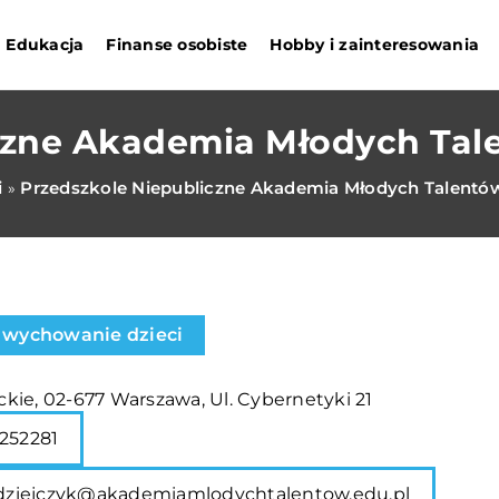
Edukacja
Finanse osobiste
Hobby i zainteresowania
czne Akademia Młodych Tal
i
Przedszkole Niepubliczne Akademia Młodych Talentó
»
i wychowanie dzieci
kie, 02-677 Warszawa, Ul. Cybernetyki 21
252281
odziejczyk@akademiamlodychtalentow.edu.pl