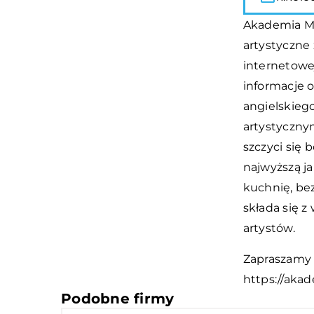
Akademia Mł
artystyczne
internetowe
informacje 
angielskieg
artystyczny
szczyci się
najwyższą j
kuchnię, be
składa się 
artystów.
Zapraszamy 
https://aka
Podobne firmy