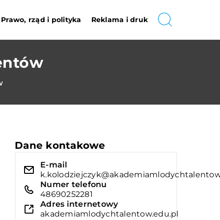
Prawo, rząd i polityka
Reklama i druk
entów
w
Dane kontakowe
E-mail
k.kolodziejczyk@akademiamlodychtalentow
Numer telefonu
48690252281
Adres internetowy
akademiamlodychtalentow.edu.pl