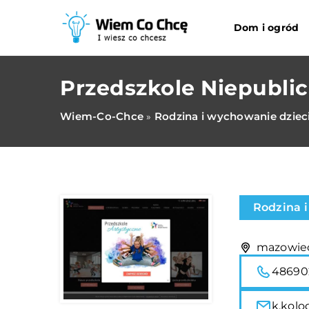
Dom i ogród
Przedszkole Niepubli
Wiem-Co-Chce
Rodzina i wychowanie dziec
»
Rodzina 
mazowiec
48690
k.kol