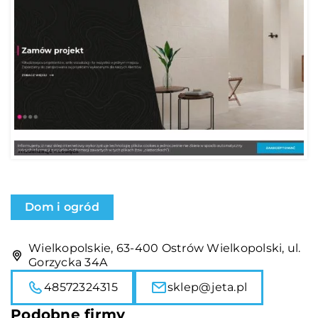
Dom i ogród
Wielkopolskie, 63-400 Ostrów Wielkopolski, ul.
Gorzycka 34A
48572324315
sklep@jeta.pl
Podobne firmy