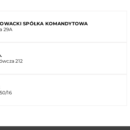
GŁOWACKI SPÓŁKA KOMANDYTOWA
ka 29A
.
rówcza 212
z
 50/16