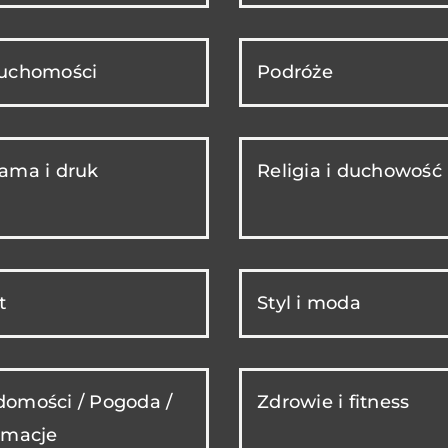
ruchomości
Podróże
ama i druk
Religia i duchowość
t
Styl i moda
omości / Pogoda /
Zdrowie i fitness
rmacje