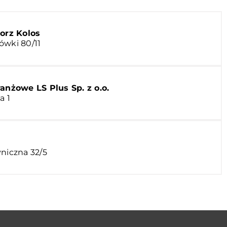
orz Kolos
ówki 80/11
anżowe LS Plus Sp. z o.o.
a 1
yniczna 32/5