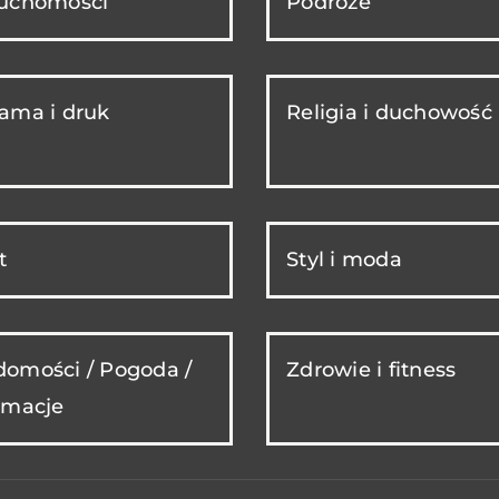
ruchomości
Podróże
ama i druk
Religia i duchowość
t
Styl i moda
omości / Pogoda /
Zdrowie i fitness
rmacje