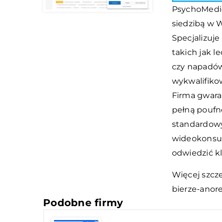
PsychoMedic
siedzibą w 
Specjalizuj
takich jak l
czy napadów
wykwalifiko
Firma gwara
pełną poufn
standardowy
wideokonsul
odwiedzić kl
Więcej szcz
bierze-anore
Podobne firmy