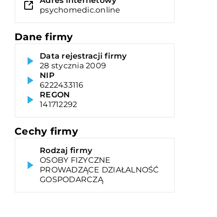
Adres internetowy
psychomedic.online
Dane firmy
Data rejestracji firmy
28 stycznia 2009
NIP
6222433116
REGON
141712292
Cechy firmy
Rodzaj firmy
OSOBY FIZYCZNE
PROWADZĄCE DZIAŁALNOŚĆ
GOSPODARCZĄ