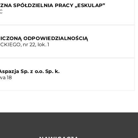
ZNA SPÓŁDZIELNIA PRACY „ESKULAP”
1C
NICZONĄ ODPOWIEDZIALNOŚCIĄ
CKIEGO, nr 22, lok. 1
spazja Sp. z o.o. Sp. k.
wa 18