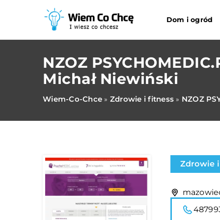
Dom i ogród
NZOZ PSYCHOMEDIC.
Michał Niewiński
Wiem-Co-Chce
Zdrowie i fitness
NZOZ PSY
»
»
Zdrowie i
mazowiec
48799