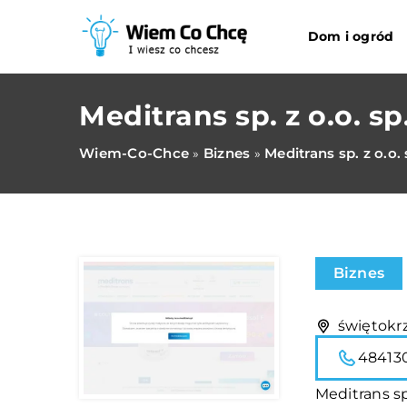
Dom i ogród
Meditrans sp. z o.o. sp
Wiem-Co-Chce
Biznes
Meditrans sp. z o.o. 
»
»
Biznes
świętokrz
48413
Meditrans sp