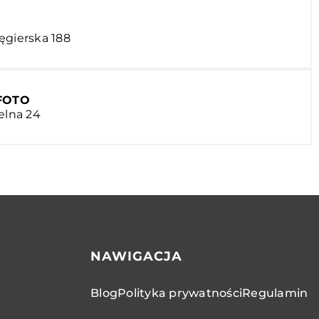
ęgierska 188
-FOTO
elna 24
NAWIGACJA
Blog
Polityka prywatności
Regulamin