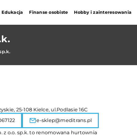
Edukacja
Finanse osobiste
Hobby i zainteresowania
.k.
sp.k.
yskie, 25-108 Kielce, ul.Podlasie 16C
067122
e-sklep@meditrans.pl
. z o.o. sp.k. to renomowana hurtownia