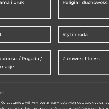
ama i druk
Religia i duchowość
t
Styl i moda
omości / Pogoda /
Zdrowie i fitness
rmacje
ne.
. Korzystanie z witryny bez zmiany ustawień dot. cookies ozn
okonać w każdym momencie. Więcej szczegółów na podstro