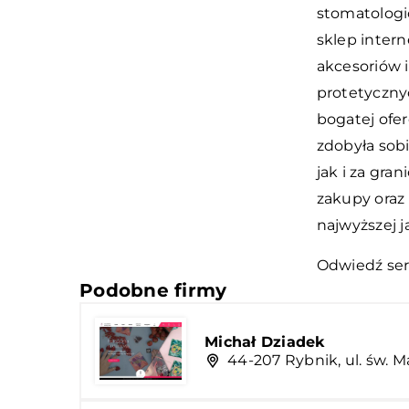
stomatologic
sklep intern
akcesoriów 
protetyczny
bogatej ofer
zdobyła sob
jak i za gra
zakupy oraz
najwyższej 
Odwiedź ser
Podobne firmy
Michał Dziadek
44-207 Rybnik, ul. św. 