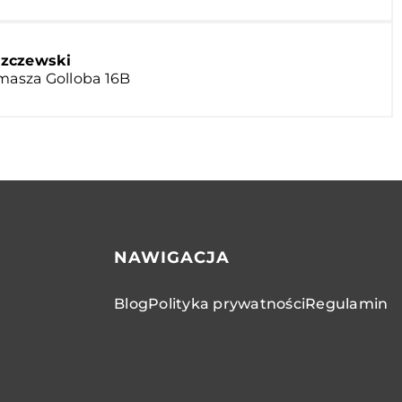
zczewski
omasza Golloba 16B
NAWIGACJA
Blog
Polityka prywatności
Regulamin