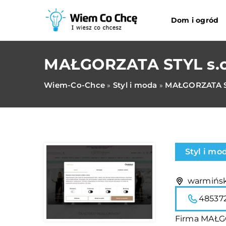
Dom i ogród
MAŁGORZATA STYL s.c. 
Wiem-Co-Chce
Styl i moda
MAŁGORZATA STY
»
»
Styl i mo
warmińsk
48537
Firma MAŁGOR