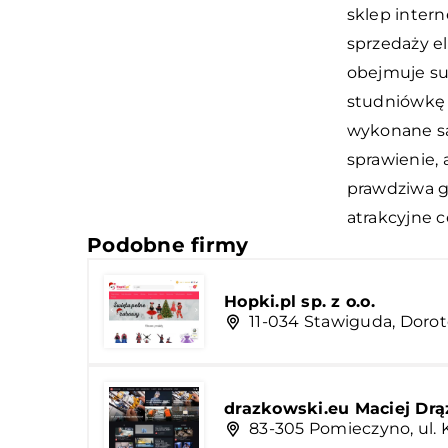
sklep inter
sprzedaży e
obejmuje su
studniówkę 
wykonane są 
sprawienie, 
prawdziwa g
atrakcyjne c
Podobne firmy
Hopki.pl sp. z o.o.
11-034 Stawiguda, Doro
drazkowski.eu Maciej Dr
83-305 Pomieczyno, ul. 