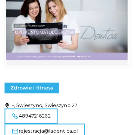
Zdrowie i fitness
-, Świeszyno, Świeszyno 22
48947216262
rejestracja@ladentica.pl