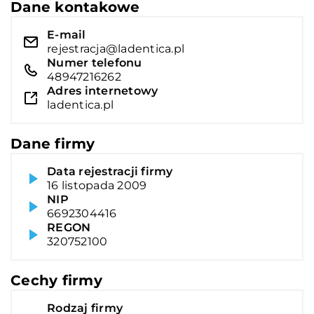
Dane kontakowe
E-mail
rejestracja@ladentica.pl
Numer telefonu
48947216262
Adres internetowy
ladentica.pl
Dane firmy
Data rejestracji firmy
16 listopada 2009
NIP
6692304416
REGON
320752100
Cechy firmy
Rodzaj firmy