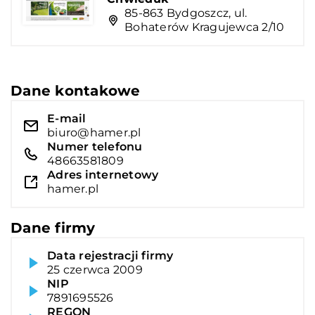
85-863 Bydgoszcz, ul.
Bohaterów Kragujewca 2/10
Dane kontakowe
E-mail
biuro@hamer.pl
Numer telefonu
48663581809
Adres internetowy
hamer.pl
Dane firmy
Data rejestracji firmy
25 czerwca 2009
NIP
7891695526
REGON