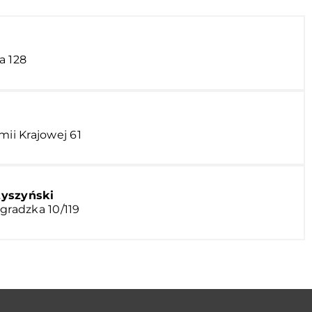
a 128
mii Krajowej 61
yszyński
gradzka 10/119