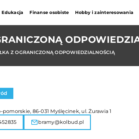
Edukacja
Finanse osobiste
Hobby i zainteresowania
GRANICZONĄ ODPOWIEDZI
ŁKA Z OGRANICZONĄ ODPOWIEDZIALNOŚCIĄ
ród
pomorskie, 86-031 Myślęcinek, ul. Żurawia 1
452835
bramy@kolbud.pl