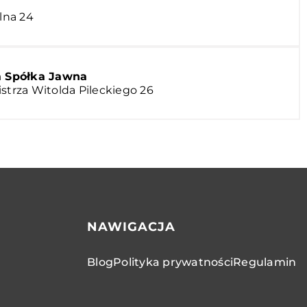
alna 24
a Spółka Jawna
strza Witolda Pileckiego 26
NAWIGACJA
Blog
Polityka prywatności
Regulamin