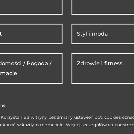
t
Styl i moda
omości / Pogoda /
Zdrowie i fitness
rmacje
ne.
. Korzystanie z witryny bez zmiany ustawień dot. cookies ozn
okonać w każdym momencie. Więcej szczegółów na podstro