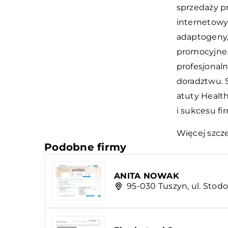
sprzedaży p
internetowy 
adaptogeny, 
promocyjne.
profesjonal
doradztwu. 
atuty Health
i sukcesu f
Więcej szcz
Podobne firmy
ANITA NOWAK
95-030 Tuszyn, ul. Stod