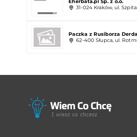
Eherbata.pl Sp. z o.o.
31-024 Kraków, ul. Szpit
Paczka z Rusiborza Derd
62-400 Słupca, ul. Rotmi