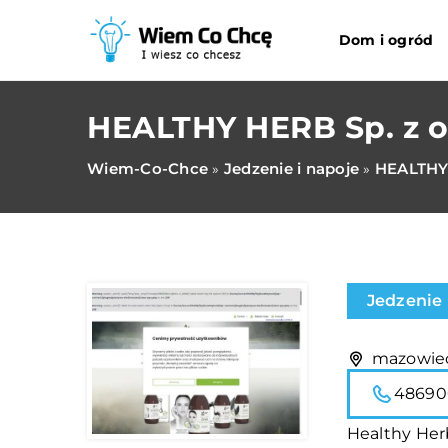
Dom i ogród
HEALTHY HERB Sp. z o
Wiem-Co-Chce
Jedzenie i napoje
HEALTHY 
»
»
Jedzenie 
mazowiec
48690
Healthy Herb