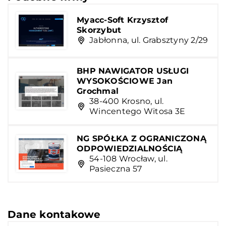
Myacc-Soft Krzysztof
Skorzybut
Jabłonna, ul. Grabsztyny 2/29
BHP NAWIGATOR USŁUGI
WYSOKOŚCIOWE Jan
Grochmal
38-400 Krosno, ul.
Wincentego Witosa 3E
NG SPÓŁKA Z OGRANICZONĄ
ODPOWIEDZIALNOŚCIĄ
54-108 Wrocław, ul.
Pasieczna 57
Dane kontakowe