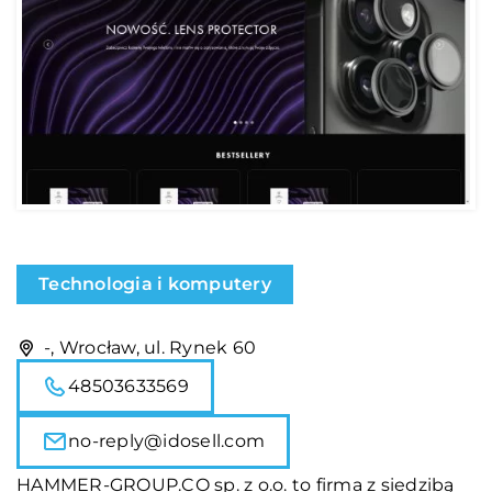
Technologia i komputery
-, Wrocław, ul. Rynek 60
48503633569
no-reply@idosell.com
HAMMER-GROUP.CO sp. z o.o. to firma z siedzibą